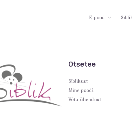
E-pood
Sibli
Otsetee
Siblikust
Mine poodi
Võta ühendust