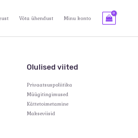
kust
Võta ühendust
Minu konto
Olulised viited
Privaatsuspoliitika
Müügitingimused
Kättetoimetamine
Makseviisid