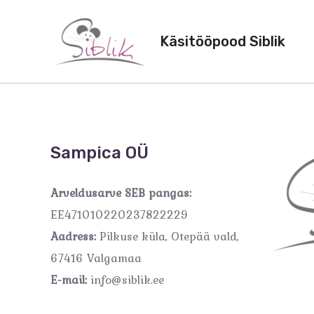
Käsitööpood Siblik
Sampica OÜ
Arveldusarve SEB pangas:
EE471010220237822229
Aadress:
Pilkuse küla, Otepää vald,
67416 Valgamaa
E-mail:
info@siblik.ee