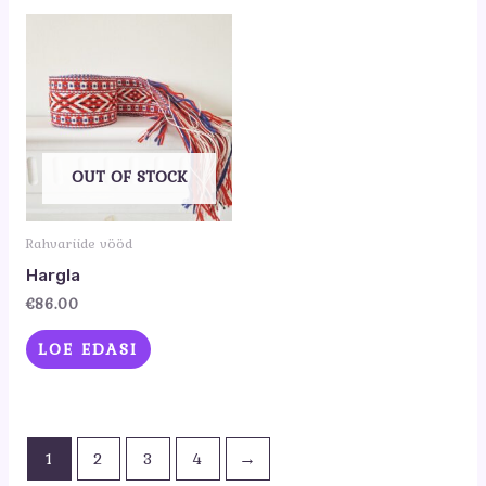
OUT OF STOCK
Rahvariide vööd
Hargla
€
86.00
LOE EDASI
1
2
3
4
→