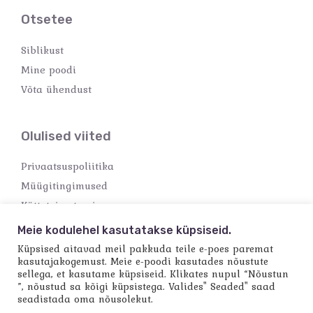
Otsetee
Siblikust
Mine poodi
Võta ühendust
Olulised viited
Privaatsuspoliitika
Müügitingimused
Kättetoimetamine
Makseviisid
Meie kodulehel kasutatakse küpsiseid.
Küpsised aitavad meil pakkuda teile e-poes paremat
kasutajakogemust. Meie e-poodi kasutades nõustute
sellega, et kasutame küpsiseid. Klikates nupul “Nõustun
”, nõustud sa kõigi küpsistega. Valides" Seaded" saad
seadistada oma nõusolekut.
Copyright © 2026 Käsitööpood Siblik