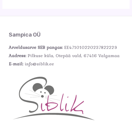
Sampica OÜ
Arveldusarve SEB pangas:
EE471010220237822229
Aadress:
Pilkuse küla, Otepää vald, 67416 Valgamaa
E-mail:
info@siblik.ee