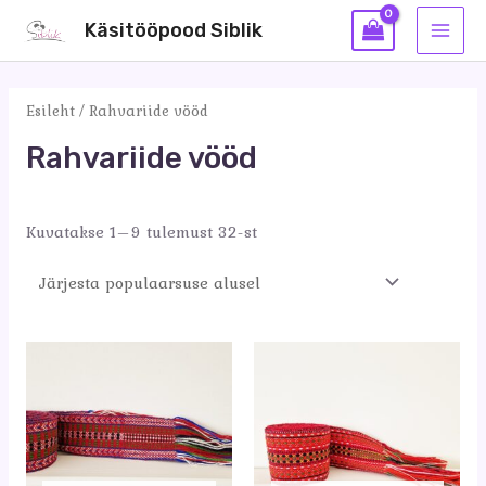
Skip
Käsitööpood Siblik
to
MAI
content
MEN
Esileht
/ Rahvariide vööd
Rahvariide vööd
Sorteeritud
Kuvatakse 1–9 tulemust 32-st
populaarsuse
järgi