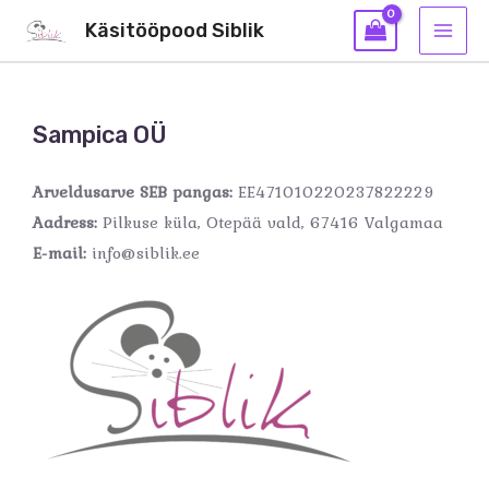
Käsitööpood Siblik
Sampica OÜ
Arveldusarve SEB pangas:
EE471010220237822229
Aadress:
Pilkuse küla, Otepää vald, 67416 Valgamaa
E-mail:
info@siblik.ee