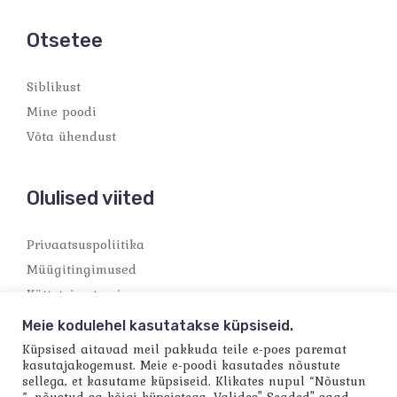
Otsetee
Siblikust
Mine poodi
Võta ühendust
Olulised viited
Privaatsuspoliitika
Müügitingimused
Kättetoimetamine
Makseviisid
Meie kodulehel kasutatakse küpsiseid.
Küpsised aitavad meil pakkuda teile e-poes paremat
kasutajakogemust. Meie e-poodi kasutades nõustute
sellega, et kasutame küpsiseid. Klikates nupul “Nõustun