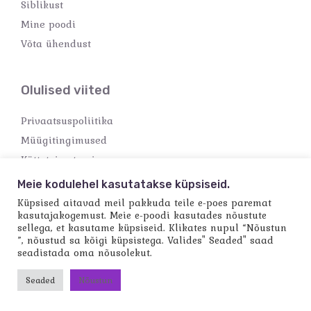
Siblikust
Mine poodi
Võta ühendust
Olulised viited
Privaatsuspoliitika
Müügitingimused
Kättetoimetamine
Makseviisid
Meie kodulehel kasutatakse küpsiseid.
Küpsised aitavad meil pakkuda teile e-poes paremat
kasutajakogemust. Meie e-poodi kasutades nõustute
sellega, et kasutame küpsiseid. Klikates nupul “Nõustun
”, nõustud sa kõigi küpsistega. Valides" Seaded" saad
seadistada oma nõusolekut.
Copyright © 2026 Käsitööpood Siblik
Powered by Käsitööpood Siblik
Seaded
Nõustun