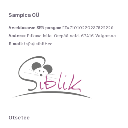
Sampica OÜ
Arveldusarve SEB pangas:
EE471010220237822229
Aadress:
Pilkuse küla, Otepää vald, 67416 Valgamaa
E-mail:
info@siblik.ee
Otsetee