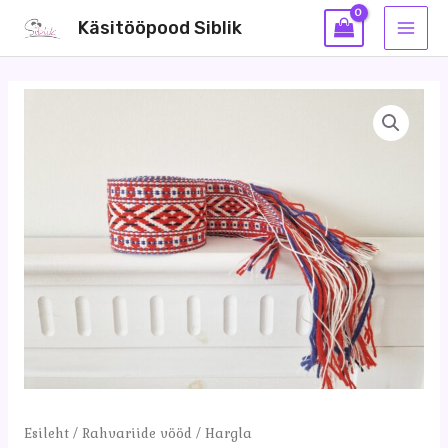
Skip
Käsitööpood Siblik
to
MAI
content
MEN
Esileht
/
Rahvariide vööd
/ Hargla