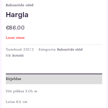
Rahvariide vööd
Hargla
€
86.00
Laost otsas
Tootekood:
2107.2
Kategooria:
Rahvariide vööd
Silt:
kirivöö
Kirjeldus
Vöö pikkus 3.05 m
Laius 6,5 cm