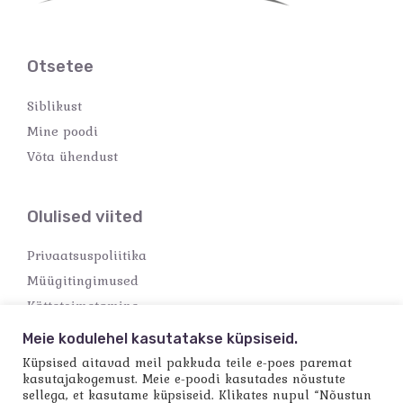
Otsetee
Siblikust
Mine poodi
Võta ühendust
Olulised viited
Privaatsuspoliitika
Müügitingimused
Kättetoimetamine
Makseviisid
Meie kodulehel kasutatakse küpsiseid.
Küpsised aitavad meil pakkuda teile e-poes paremat
kasutajakogemust. Meie e-poodi kasutades nõustute
sellega, et kasutame küpsiseid. Klikates nupul “Nõustun