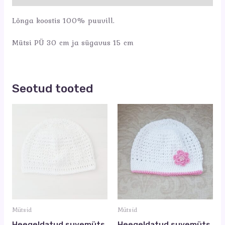
Lõnga koostis 100% puuvill.
Mütsi PÜ 30 cm ja sügavus 15 cm
Seotud tooted
Mütsid
Mütsid
Heegeldatud suvemüts
Heegeldatud suvemüts