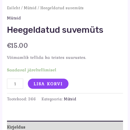
Esileht
/
Mütsid
/ Heegeldatud suvemüts
Mütsid
Heegeldatud suvemüts
€
15.00
Võimamlik tellida ka teistes suurustes.
Saadaval järeltellimisel
Heegeldatud
LISA KORVI
suvemüts
kogus
Tootekood:
366
Kategooria:
Mütsid
Kirjeldus