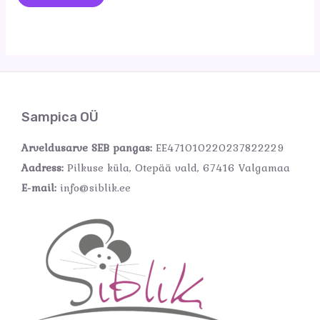
Sampica OÜ
Arveldusarve SEB pangas:
EE471010220237822229
Aadress:
Pilkuse küla, Otepää vald, 67416 Valgamaa
E-mail:
info@siblik.ee