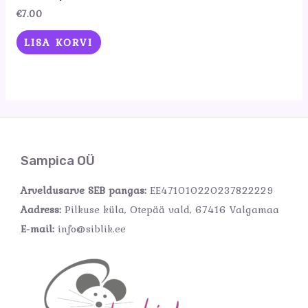
€
7.00
LISA KORVI
Sampica OÜ
Arveldusarve SEB pangas:
EE471010220237822229
Aadress:
Pilkuse küla, Otepää vald, 67416 Valgamaa
E-mail:
info@siblik.ee