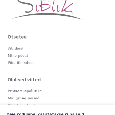
Otsetee
Siblikust
Mine poodi
Võta ühendust
Olulised viited
Privaatsuspoliitika
Müügitingimused
Kättetoimetamine
Makseviisid
Meie kodulehel kasutatakse küpsiseid.