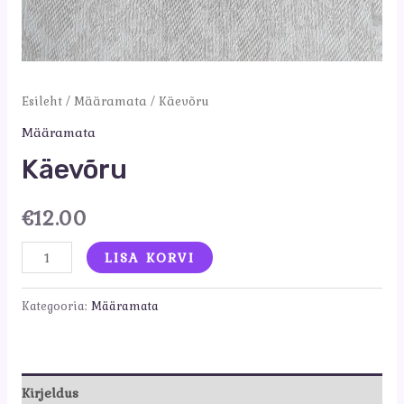
Esileht
/
Määramata
/ Käevõru
Määramata
Käevõru
€
12.00
Käevõru
LISA KORVI
kogus
Kategooria:
Määramata
Kirjeldus