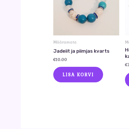
Määramata
M
H
Jadeiit ja piimjas kvarts
ka
€
10.00
€
LISA KORVI