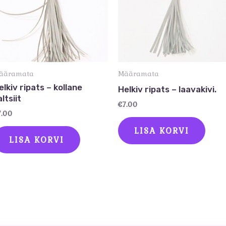
ääramata
Määramata
elkiv ripats – kollane
Helkiv ripats – laavakivi.
ltsiit
€
7.00
7.00
LISA KORVI
LISA KORVI