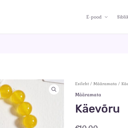
E-pood
Sibli
Esileht
/
Määramata
/ Kä
Määramata
Käevõru
€
10.00