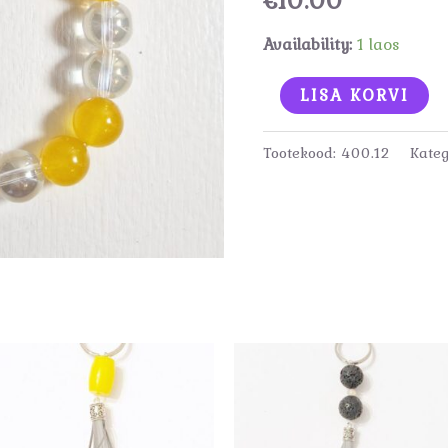
Availability:
1 laos
Käevõru
LISA KORVI
kogus
Tootekood:
400.12
Kateg