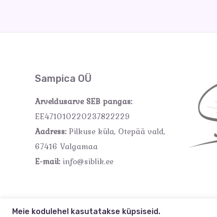
Sampica OÜ
Arveldusarve SEB pangas:
EE471010220237822229
Aadress:
Pilkuse küla, Otepää vald,
67416 Valgamaa
E-mail:
info@siblik.ee
Meie kodulehel kasutatakse küpsiseid.