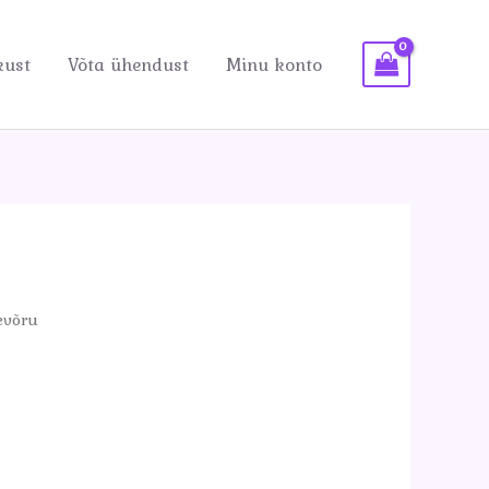
kust
Võta ühendust
Minu konto
evõru