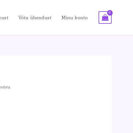
kust
Võta ühendust
Minu konto
evõru