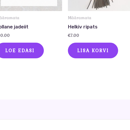
ääramata
Määramata
ollane jadeiit
Helkiv ripats
10.00
€
7.00
LOE EDASI
LISA KORVI