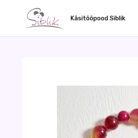
Skip
to
Käsitööpood Siblik
content