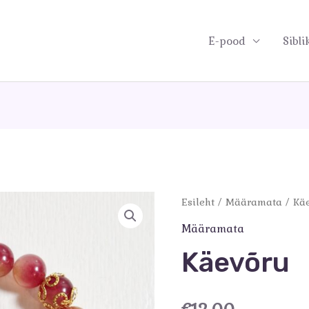
E-pood
Sibli
Esileht
/
Määramata
/ Kä
Määramata
Käevõru
€
12.00