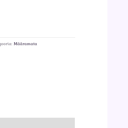
gooria:
Määramata