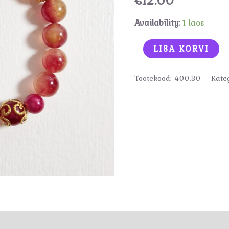
Availability:
1 laos
Käevõru
LISA KORVI
kogus
Tootekood:
400.30
Kate