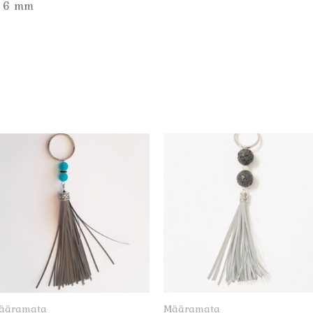
m 6 mm
ääramata
Määramata