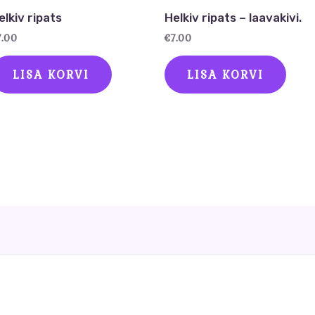
elkiv ripats
Helkiv ripats – laavakivi.
7.00
€
7.00
LISA KORVI
LISA KORVI