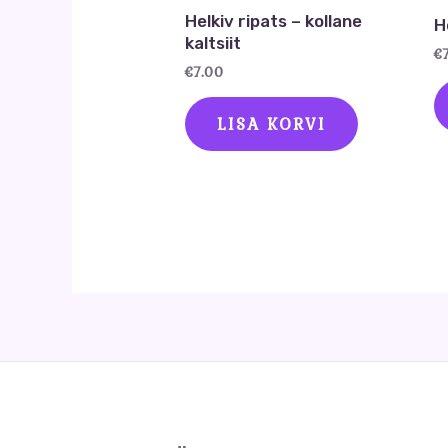
Helkiv ripats – kollane
H
kaltsiit
€
€
7.00
LISA KORVI