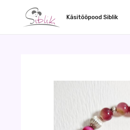
Skip
to
Käsitööpood Siblik
content