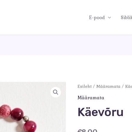
E-pood
Sibli
Esileht
/
Määramata
/ Kä
Määramata
Käevõru
€
8.00