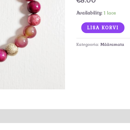
Availability:
1 laos
Käevõru
LISA KORVI
kogus
Kategooria:
Määramata