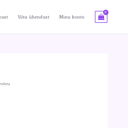
kust
Võta ühendust
Minu konto
evõru