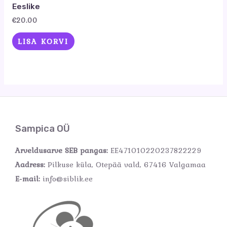
Eeslike
€
20.00
LISA KORVI
Sampica OÜ
Arveldusarve SEB pangas:
EE471010220237822229
Aadress:
Pilkuse küla, Otepää vald, 67416 Valgamaa
E-mail:
info@siblik.ee