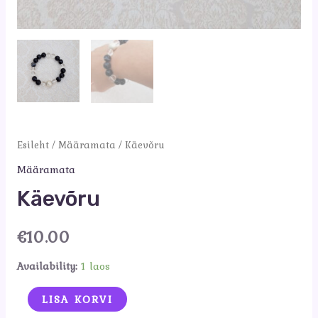
Esileht
/
Määramata
/ Käevõru
Määramata
Käevõru
€
10.00
Availability:
1 laos
Käevõru
LISA KORVI
kogus