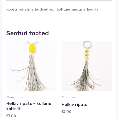
Roosa roheline kaltsedron, kollane mõrane kvarts
Seotud tooted
Määramata
Määramata
Helkiv ripats – kollane
Helkiv ripats
kaltsiit
€
7.00
€
7.00