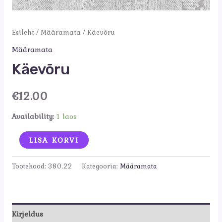
Esileht
/
Määramata
/ Käevõru
Määramata
Käevõru
€
12.00
Availability:
1 laos
Käevõru
LISA KORVI
kogus
Tootekood:
380.22
Kategooria:
Määramata
Kirjeldus