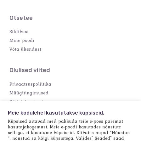
Otsetee
Siblikust
Mine poodi
Võta ühendust
Olulised viited
Privaatsuspoliitika
Müügitingimused
Kättetoimetamine
Makseviisid
Meie kodulehel kasutatakse küpsiseid.
Küpsised aitavad meil pakkuda teile e-poes paremat
kasutajakogemust. Meie e-poodi kasutades nõustute
sellega, et kasutame küpsiseid. Klikates nupul “Nõustun
”, nõustud sa kõigi küpsistega. Valides" Seaded" saad