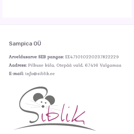
Sampica OÜ
Arveldusarve SEB pangas:
EE471010220237822229
Aadress:
Pilkuse küla, Otepää vald, 67416 Valgamaa
E-mail:
info@siblik.ee