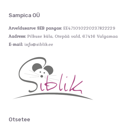
Sampica OÜ
Arveldusarve SEB pangas:
EE471010220237822229
Aadress:
Pilkuse küla, Otepää vald, 67416 Valgamaa
E-mail:
info@siblik.ee
Otsetee