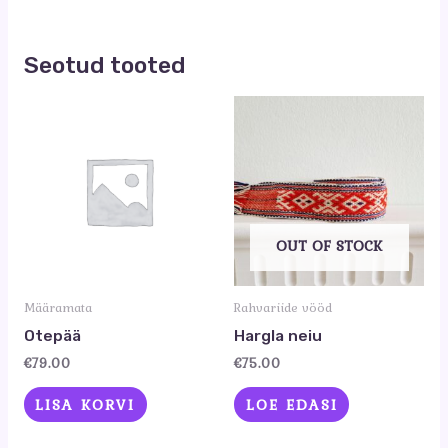
Seotud tooted
OUT OF STOCK
Määramata
Rahvariide vööd
Otepää
Hargla neiu
€
79.00
€
75.00
LISA KORVI
LOE EDASI