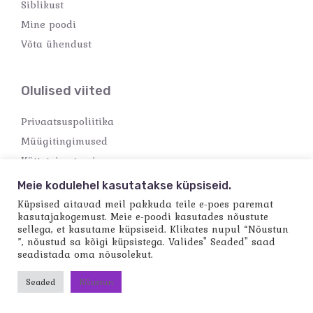
Siblikust
Mine poodi
Võta ühendust
Olulised viited
Privaatsuspoliitika
Müügitingimused
Kättetoimetamine
Makseviisid
Meie kodulehel kasutatakse küpsiseid.
Küpsised aitavad meil pakkuda teile e-poes paremat
kasutajakogemust. Meie e-poodi kasutades nõustute
sellega, et kasutame küpsiseid. Klikates nupul “Nõustun
”, nõustud sa kõigi küpsistega. Valides" Seaded" saad
seadistada oma nõusolekut.
Copyright © 2026 Käsitööpood Siblik
Powered by Käsitööpood Siblik
Seaded
Nõustun