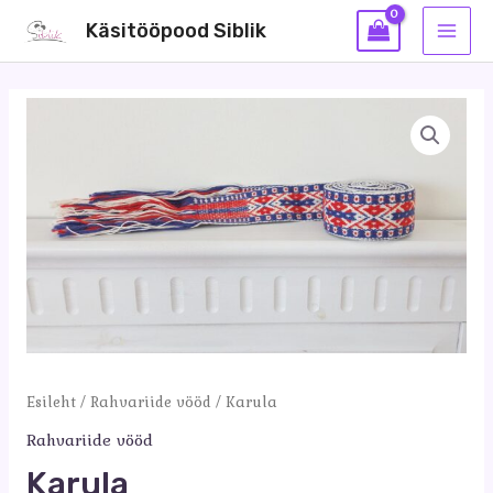
Skip
Käsitööpood Siblik
to
MAI
content
MEN
Esileht
/
Rahvariide vööd
/ Karula
Rahvariide vööd
Karula