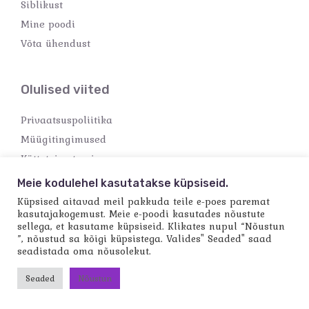
Siblikust
Mine poodi
Võta ühendust
Olulised viited
Privaatsuspoliitika
Müügitingimused
Kättetoimetamine
Makseviisid
Meie kodulehel kasutatakse küpsiseid.
Küpsised aitavad meil pakkuda teile e-poes paremat
kasutajakogemust. Meie e-poodi kasutades nõustute
sellega, et kasutame küpsiseid. Klikates nupul “Nõustun
”, nõustud sa kõigi küpsistega. Valides" Seaded" saad
seadistada oma nõusolekut.
Copyright © 2026 Käsitööpood Siblik
Powered by Käsitööpood Siblik
Seaded
Nõustun