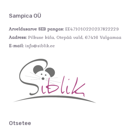
Sampica OÜ
Arveldusarve SEB pangas:
EE471010220237822229
Aadress:
Pilkuse küla, Otepää vald, 67416 Valgamaa
E-mail:
info@siblik.ee
Otsetee