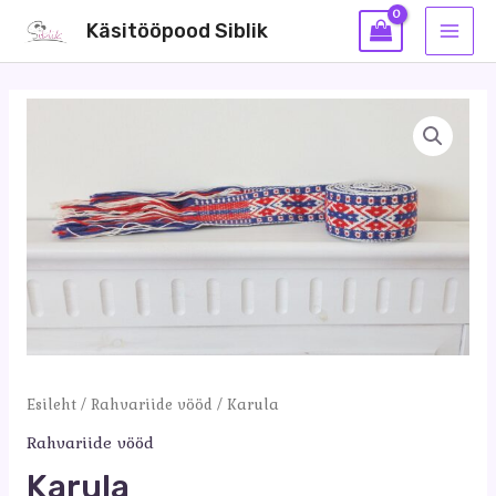
Skip
Käsitööpood Siblik
to
MAI
content
MEN
Esileht
/
Rahvariide vööd
/ Karula
Rahvariide vööd
Karula