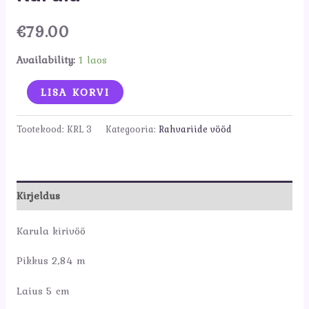
€
79.00
Availability:
1 laos
Karula
LISA KORVI
kogus
Tootekood:
KRL 3
Kategooria:
Rahvariide vööd
Kirjeldus
Karula kirivöö
Pikkus 2,84 m
Laius 5 cm