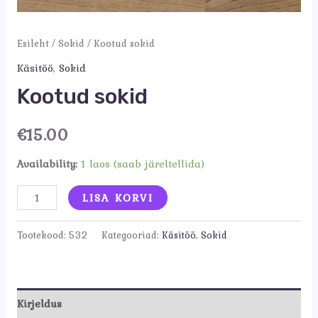
Esileht
/
Sokid
/ Kootud sokid
Käsitöö
,
Sokid
Kootud sokid
€
15.00
Availability:
1 laos (saab järeltellida)
Kootud
LISA KORVI
sokid
kogus
Tootekood:
532
Kategooriad:
Käsitöö
,
Sokid
Kirjeldus