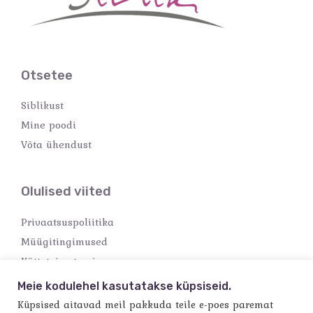
Otsetee
Siblikust
Mine poodi
Võta ühendust
Olulised viited
Privaatsuspoliitika
Müügitingimused
Kättetoimetamine
Makseviisid
Meie kodulehel kasutatakse küpsiseid.
Küpsised aitavad meil pakkuda teile e-poes paremat