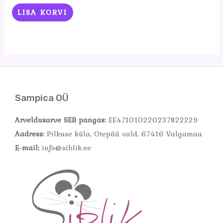
LISA KORVI
Sampica OÜ
Arveldusarve SEB pangas:
EE471010220237822229
Aadress:
Pilkuse küla, Otepää vald, 67416 Valgamaa
E-mail:
info@siblik.ee