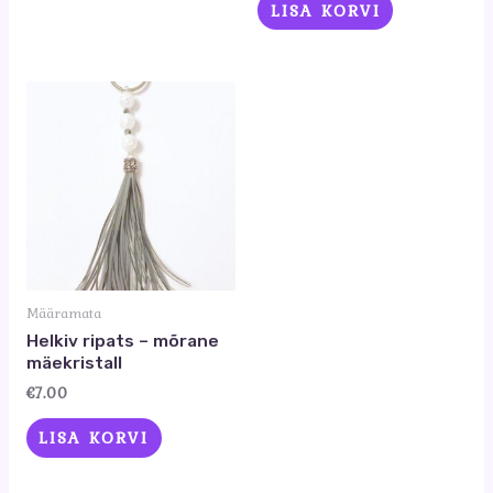
LISA KORVI
Määramata
Helkiv ripats – mõrane
mäekristall
€
7.00
LISA KORVI