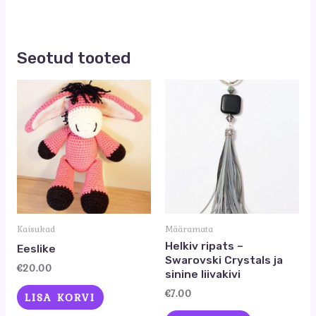
Seotud tooted
Kaisukad
Määramata
Helkiv ripats –
Eeslike
Swarovski Crystals ja
€
20.00
sinine liivakivi
€
7.00
LISA KORVI