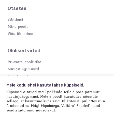
Otsetee
Siblikust
Mine poodi
Võta ühendust
Olulised viited
Privaatsuspoliitika
Müügitingimused
Kättetoimetamine
Makseviisid
Meie kodulehel kasutatakse küpsiseid.
Küpsised aitavad meil pakkuda teile e-poes paremat
kasutajakogemust. Meie e-poodi kasutades nõustute
sellega, et kasutame küpsiseid. Klikates nupul “Nõustun
”, nõustud sa kõigi küpsistega. Valides" Seaded" saad
seadistada oma nõusolekut.
Copyright © 2026 Käsitööpood Siblik