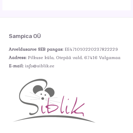
Sampica OÜ
Arveldusarve SEB pangas:
EE471010220237822229
Aadress:
Pilkuse küla, Otepää vald, 67416 Valgamaa
E-mail:
info@siblik.ee