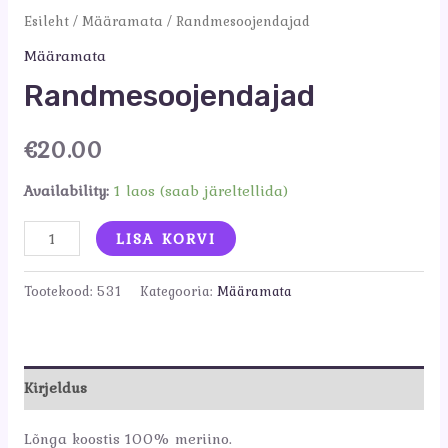
Esileht
/
Määramata
/ Randmesoojendajad
Määramata
Randmesoojendajad
€
20.00
Availability:
1 laos (saab järeltellida)
Randmesoojendajad
LISA KORVI
kogus
Tootekood:
531
Kategooria:
Määramata
Kirjeldus
Lõnga koostis 100% meriino.