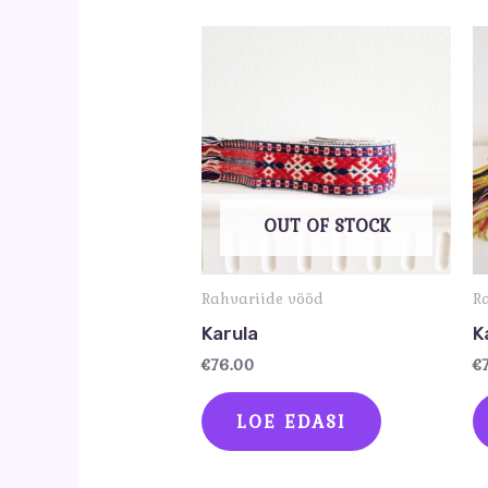
OUT OF STOCK
Rahvariide vööd
R
Karula
K
€
76.00
€
LOE EDASI