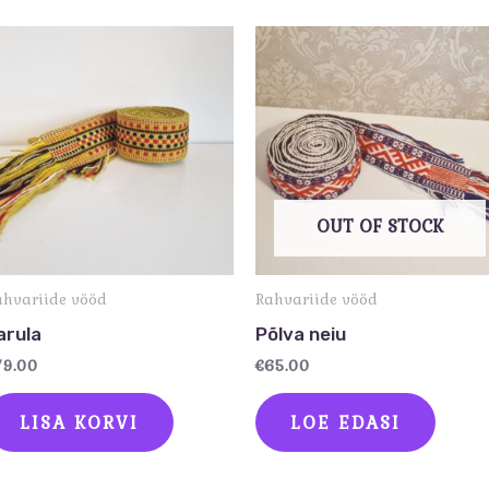
OUT OF STOCK
ahvariide vööd
Rahvariide vööd
arula
Põlva neiu
79.00
€
65.00
LISA KORVI
LOE EDASI