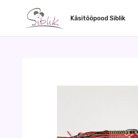
Skip
to
Käsitööpood Siblik
content