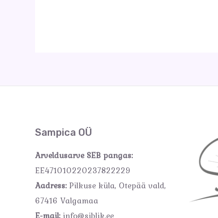
Sampica OÜ
Arveldusarve SEB pangas:
EE471010220237822229
Aadress:
Pilkuse küla, Otepää vald,
67416 Valgamaa
E-mail:
info@siblik.ee