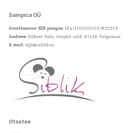
Sampica OÜ
Arveldusarve SEB pangas:
EE471010220237822229
Aadress:
Pilkuse küla, Otepää vald, 67416 Valgamaa
E-mail:
info@siblik.ee
Otsetee