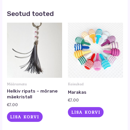
Seotud tooted
Määramata
Kaisukad
Helkiv ripats – mõrane
Marakas
mäekristall
€
7.00
€
7.00
LISA KORVI
LISA KORVI