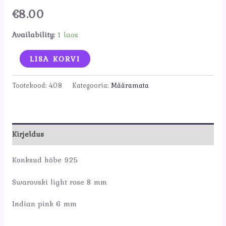
€
8.00
Availability:
1 laos
Swarovski
LISA KORVI
light
rose
Tootekood:
408
Kategooria:
Määramata
ja
indian
pink
Kirjeldus
kõrvarõngad
kogus
Konksud hõbe 925
Swarovski light rose 8 mm
Indian pink 6 mm