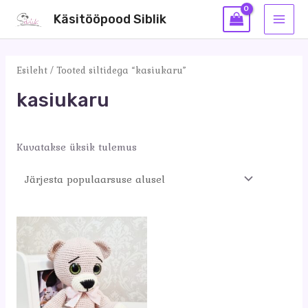
Skip
Käsitööpood Siblik
to
MAI
content
MEN
Esileht
/ Tooted siltidega “kasiukaru”
kasiukaru
Kuvatakse üksik tulemus