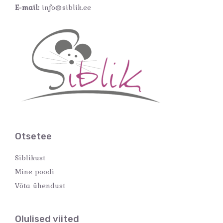
E-mail:
info@siblik.ee
Otsetee
Siblikust
Mine poodi
Võta ühendust
Olulised viited