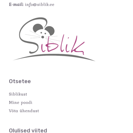
E-mail:
info@siblik.ee
Otsetee
Siblikust
Mine poodi
Võta ühendust
Olulised viited