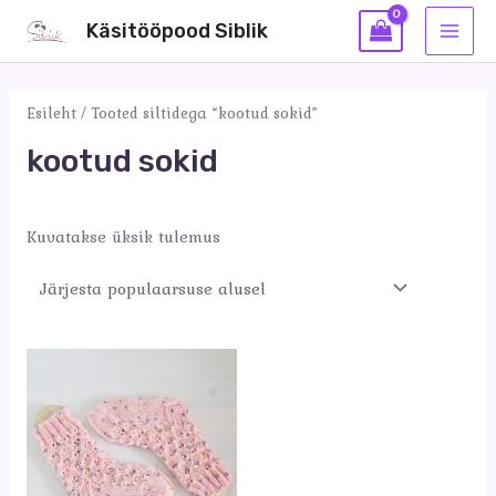
Skip
Käsitööpood Siblik
to
MAI
content
MEN
Esileht
/ Tooted siltidega “kootud sokid”
kootud sokid
Kuvatakse üksik tulemus